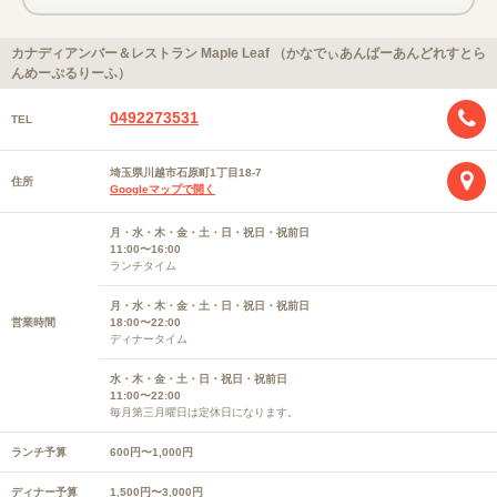
カナディアンバー＆レストラン Maple Leaf （かなでぃあんばーあんどれすとら
んめーぷるりーふ）
0492273531
TEL
埼玉県川越市石原町1丁目18-7
住所
Googleマップで開く
月・水・木・金・土・日・祝日・祝前日
11:00〜16:00
ランチタイム
月・水・木・金・土・日・祝日・祝前日
営業時間
18:00〜22:00
ディナータイム
水・木・金・土・日・祝日・祝前日
11:00〜22:00
毎月第三月曜日は定休日になります。
ランチ予算
600円〜1,000円
ディナー予算
1,500円〜3,000円