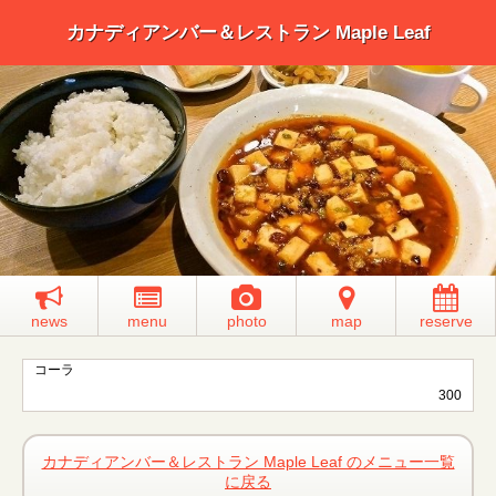
カナディアンバー＆レストラン Maple Leaf
news
menu
photo
map
reserve
コーラ
300
カナディアンバー＆レストラン Maple Leaf のメニュー一覧
に戻る