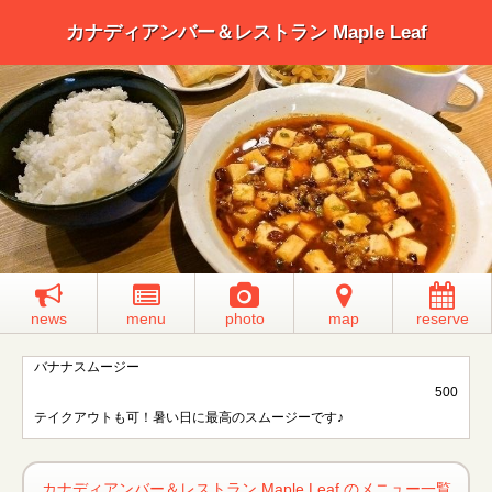
カナディアンバー＆レストラン Maple Leaf
news
menu
photo
map
reserve
バナナスムージー
500
テイクアウトも可！暑い日に最高のスムージーです♪
カナディアンバー＆レストラン Maple Leaf のメニュー一覧