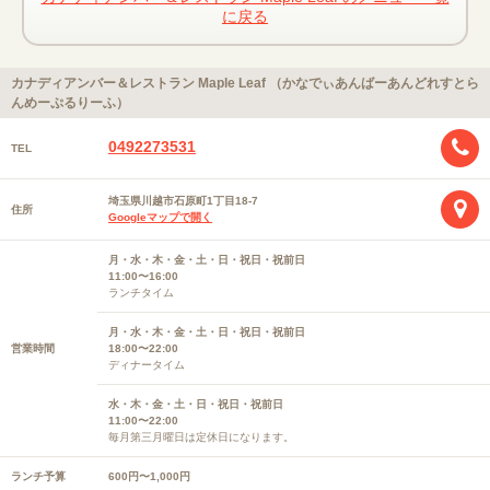
に戻る
カナディアンバー＆レストラン Maple Leaf （かなでぃあんばーあんどれすとら
んめーぷるりーふ）
0492273531
TEL
埼玉県川越市石原町1丁目18-7
住所
Googleマップで開く
月・水・木・金・土・日・祝日・祝前日
11:00〜16:00
ランチタイム
月・水・木・金・土・日・祝日・祝前日
営業時間
18:00〜22:00
ディナータイム
水・木・金・土・日・祝日・祝前日
11:00〜22:00
毎月第三月曜日は定休日になります。
ランチ予算
600円〜1,000円