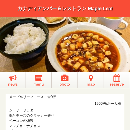
カナディアンバー＆レストラン Maple Leaf
news
menu
photo
map
reserve
メープルリーフコース 全9品
1900円/お一人様
シーザーサラダ
鴨とチーズのクラッカー盛り
ベーコンの燻製
マッチョ・ナチョス