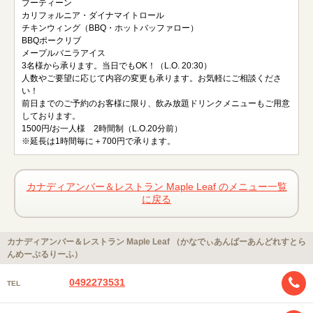
プーティーン
カリフォルニア・ダイナマイトロール
チキンウィング（BBQ・ホットバッファロー）
BBQポークリブ
メープルバニラアイス
3名様から承ります。当日でもOK！（L.O. 20:30）
人数やご要望に応じて内容の変更も承ります。お気軽にご相談くださ
い！
前日までのご予約のお客様に限り、飲み放題ドリンクメニューもご用意
しております。
1500円/お一人様 2時間制（L.O.20分前）
※延長は1時間毎に＋700円で承ります。
カナディアンバー＆レストラン Maple Leaf のメニュー一覧
に戻る
カナディアンバー＆レストラン Maple Leaf （かなでぃあんばーあんどれすとら
んめーぷるりーふ）
0492273531
TEL